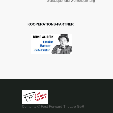
Schauspiel und Workshopleitung
KOOPERATIONS-PARTNER
Contents © Fast Forward Theatre GbR