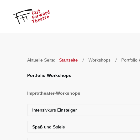
Aktuelle Seite:
Startseite
Workshops
Portfolio
Portfolio Workshops
Improtheater-Workshops
Intensivkurs Einsteiger
Der Intensiv-Workshop für den Einstieg ins Improtheat
Spaß und Spiele
Improvisieren auf der Bühne zu entwickeln. Wie starte
ohne Druck, zum Reinschnuppern und Genießen. Nicht 