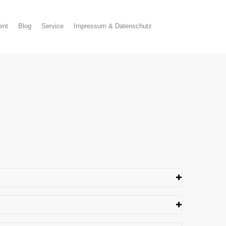
ent
Blog
Service
Impressum & Datenschutz
 insbesondere darum gehen, Sicherheit für das
mir plötzlich mal nichts einfällt? - Improtheater
eben.