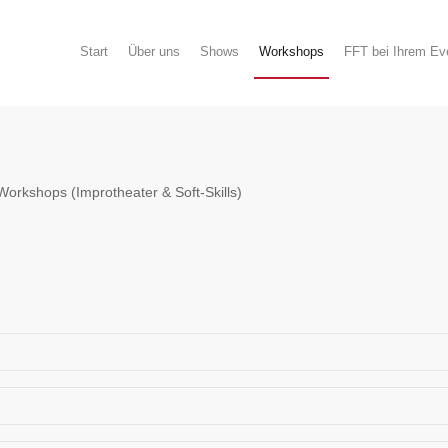
Start
Über uns
Shows
Workshops
FFT bei Ihrem Ev
 Workshops (Improtheater & Soft-Skills)
er. Vorerfahrungen sind nicht nötig, schaden aber auch nicht. Es wird
 ich in eine Szene? Woher bekomme ich Ideen? Und was mache ich, wenn 
nur für die Bühne, sondern auch für mehr Spontanität im täglichen L