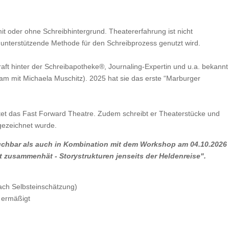
mit oder ohne Schreibhintergrund. Theatererfahrung ist nicht
ls unterstützende Methode für den Schreibprozess genutzt wird.
raft hinter der Schreibapotheke®, Journaling-Expertin und u.a. bekannt
am mit Michaela Muschitz). 2025 hat sie das erste “Marburger
eitet das Fast Forward Theatre. Zudem schreibt er Theaterstücke und
gezeichnet wurde.
buchbar als auch in Kombination mit dem Workshop am 04.10.2026
lt zusammenhät - Storystrukturen jenseits der Heldenreise".
ach Selbsteinschätzung)
 ermäßigt