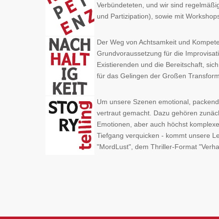
Verbündeteten, und wir sind regelmäß
und Partizipation), sowie mit Workshop
Der Weg von Achtsamkeit und Kompet
Grundvoraussetzung für die Improvisati
Existierenden und die Bereitschaft, si
für das Gelingen der Großen Transform
Um unsere Szenen emotional, packend u
vertraut gemacht. Dazu gehören zunäch
Emotionen, aber auch höchst komplexe
Tiefgang verquicken - kommt unsere Lei
"MordLust", dem Thriller-Format "Verh