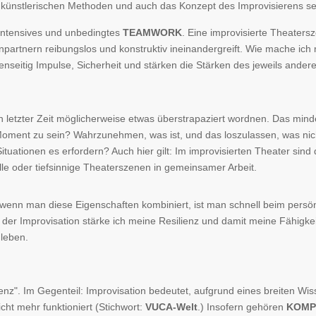
 künstlerischen Methoden und auch das Konzept des Improvisierens se
intensives und unbedingtes
TEAMWORK
. Eine improvisierte Theaters
partnern reibungslos und konstruktiv ineinandergreift. Wie mache ich
seitig Impulse, Sicherheit und stärken die Stärken des jeweils andere
n letzter Zeit möglicherweise etwas überstrapaziert wordnen. Das minde
Moment zu sein? Wahrzunehmen, was ist, und das loszulassen, was nich
tuationen es erfordern? Auch hier gilt: Im improvisierten Theater sind
lle oder tiefsinnige Theaterszenen in gemeinsamer Arbeit.
 wenn man diese Eigenschaften kombiniert, ist man schnell beim persö
 der Improvisation stärke ich meine Resilienz und damit meine Fähigk
leben.
enz". Im Gegenteil: Improvisation bedeutet, aufgrund eines breiten W
cht mehr funktioniert (Stichwort:
VUCA-Welt
.) Insofern gehören
KOMP