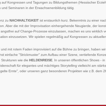
ig auf Kongressen und Tagungen zu Bildungsthemen (Hessischer Erzie
s und Seminaren in der Erwachsenenbildung tätig.
enz zu
NACHHALTIGKEIT
ist erstaunlich kurz. Bekenntnis zu einer nac
on. Aber die mit der Improvisation einhergehende Neugierde, der konst
ch angstfrei auf Change-Prozesse einzulassen, machen es uns wirklich
ation einzusetzen. Wir spielen regelmäßig auf Kongressen zu aktuelle
nd mit rotem Faden improvisiert auf die Bühne zu bringen, haben wir
st einfache "Strickmuster" zum Aufbau einer Szene, vertiefende Konze
 Strukturen wie die
HELDENREISE
. In unseren öffentlichen Shows - i
denschaft für elegantes und mächtiges Storytelling vielleicht am stärk
agelte Ernte", oder unseren ganz besonderen Projekten wie z.B. dem