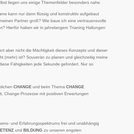
lbst liegen uns einige Themenfelder besonders nahe.
zene kann nur dann flüssig und konstruktiv aufgebaut
 meinen Partner groß? Wie baue ich eine vertrauensvolle
n? Hierfür haben wir in jahrelangem Trianing Haltungen
rt aber nicht die Mächtigkeit dieses Konzepts und dieser
t (mehr) ist? Souverän zu planen und gleichzeitig meine
 diese Fähigkeiten jede Sekunde gefordert. Nur so
nlichen
CHANGE
und beim Thema
CHANGE
eit, Change-Prozesse mit positiven Erwartungen
issens- und Erfahrungsspektrums frei und unabhängig
ETENZ
und
BILDUNG
zu unseren engsten